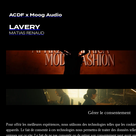
ACDF x Moog Audio
LAVERY
MATIAS RENAUD
Mmode
SEMAINE MODE 2025
LOUIS GRÉGOIRE & MATIAS RENAUD
Trolet
TROLET
LOUIS GRÉGOIRE & MATIAS RENAUD
Gérer le consentement
Pour offrir les meilleures expériences, nous utilisons des technologies telles que les cooki
Maple 3
appareils. Le fait de consentir à ces technologies nous permettra de traiter des données tel
uniques sur ce site. Le fait de ne pas consentir ou de retirer son consentement peut avoir un e