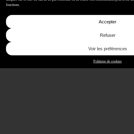
ALYSHA NEWMAN
fonctions.
LOUIS GRÉGOIRE
Accepter
Refuser
Voir les préférences
Politique de cookies