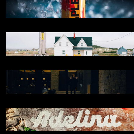
RACHELLE DION
MATIAS RENAUD
Alcyon
ALCYON
LOUIS GRÉGOIRE & MATIAS RENAUD
ACDF Architecture
SYMBIOSE
MATIAS RENAUD
Adelina
LA RECETTE DE NONNA
MATIAS RENAUD