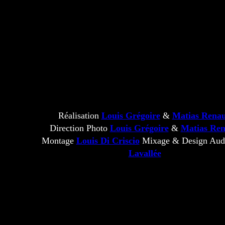
Réalisation
Louis Grégoire
&
Matias Rena
Direction Photo
Louis Grégoire
&
Matias Re
Montage
Louis Di Criscio
Mixage & Design Au
Lavallée