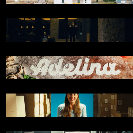
DU CLICK À LA CRÉATION.
Maple 3
RACHELLE DION
MATIAS RENAUD
Alcyon
ALCYON
LOUIS GRÉGOIRE & MATIAS RENAUD