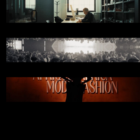
ACDF Architecture
SYMBIOSE
MATIAS RENAUD
Adelina
LA RECETTE DE NONNA
MATIAS RENAUD
La Base Hec Montréal
CONCRÉTISEZ VOS RÊVES.
MATIAS RENAUD
ACDF x Moog Audio