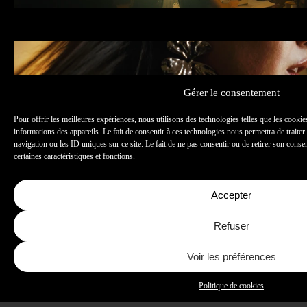
LOUIS GRÉGOIRE & MATIAS RENAUD
Mmode
TEASER SEMAINE MODE 2025
MATIAS RENAUD
Gérer le consentement
Pour offrir les meilleures expériences, nous utilisons des technologies telles que les cooki
informations des appareils. Le fait de consentir à ces technologies nous permettra de traite
Pauze Atelier
navigation ou les ID uniques sur ce site. Le fait de ne pas consentir ou de retirer son conse
SOUVENIRS CANICULAIRES
certaines caractéristiques et fonctions.
EMMA BERROU & MATIAS RENAUD
Accepter
Refuser
L’APPEL DU VIDE
MATIAS RENAUD
Voir les préférences
Politique de cookies
ESCAPE