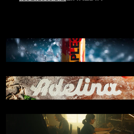
Maple 3
RACHELLE DION
MATIAS RENAUD
Adelina
LA RECETTE DE NONNA
MATIAS RENAUD
Trolet
TROLET