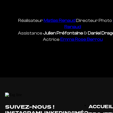
Réalisateur
Matias Renaud
Directeur Photo
Renaud
Assistance
Julien Préfontaine
&
Daniel Dra
Actrice
Emma Rose Berrou
SUIVEZ-NOUS !
ACCUEI
INSTAGRAM
LINKEDIN
VIMÉO