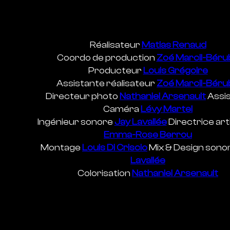
Réalisateur
Matias Renaud
Coordo de production
Zoé Marcil-Béru
Producteur
Louis Grégoire
Assistante réalisateur
Zoé Marcil-Béru
Directeur photo
Nathaniel Arsenault
Assi
Caméra
Lévy Martel
Ingénieur sonore
Jay Lavallée
Directrice art
Emma-Rose Berrou
Montage
Louis Di Criscio
Mix & Design sono
Lavallée
Colorisation
Nathaniel Arsenault